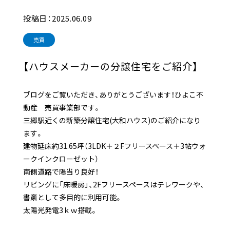
マンスリー
相続
空き地管理
投稿日：2025.06.09
会社情報
売買
SDGsの取り組み
【ハウスメーカーの分譲住宅をご紹介】
ブログをご覧いただき、ありがとうございます！ひよこ不
採用情報
来店予約
動産 売買事業部です。
お問い合わせ
よくある質問
三郷駅近くの新築分譲住宅(大和ハウス)のご紹介になり
プライバシーポリシー
ます。
建物延床約31.65坪（3LDK＋２Fフリースペース＋3帖ウォ
ークインクローゼット）
南側道路で陽当り良好！
リビングに「床暖房」、2Fフリースペースはテレワークや、
書斎として多目的に利用可能。
太陽光発電3ｋｗ搭載。