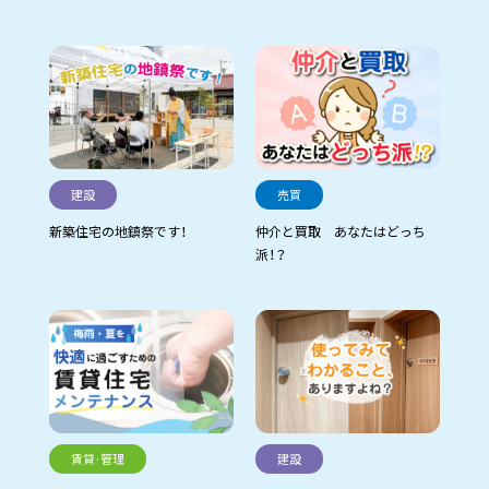
建設
売買
新築住宅の地鎮祭です！
仲介と買取 あなたはどっち
派！？
賃貸·管理
建設