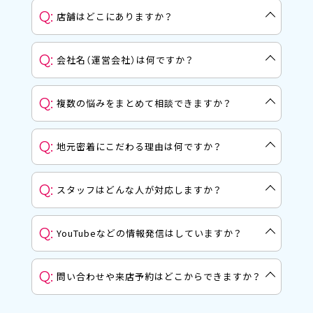
A:
はい。売却を迷っている段階のご相談や、ちょ
Q:
店舗はどこにありますか？
っとしたお困りごとでも歓迎しています。お気
軽にご来店・お問い合わせください。
A:
本部・ひよこ建設および尾張旭店（尾張旭市渋
Q:
会社名（運営会社）は何ですか？
川町）、大森店・小幡店（名古屋市守山区）の各店
舗を構えています。
A:
アーバン・スペース株式会社が「ひよこ不動産」
Q:
複数の悩みをまとめて相談できますか？
を運営しています。詳細は会社情報ページをご
覧ください。
A:
はい。売買・賃貸・相続・建設など、他部署と連
Q:
地元密着にこだわる理由は何ですか？
携してワンストップでまとめてご相談いただ
けます。
A:
エリアを絞ることで地域の特性や繋がりを活
Q:
スタッフはどんな人が対応しますか？
かした最適な提案ができ、困った時にすぐ相談
できる環境を整えられるためです。
A:
30〜50代を中心に、地元出身・在住のスタッフ
Q:
YouTubeなどの情報発信はしていますか？
が多数在籍。宅地建物取引士などの有資格者が
丁寧に対応します。
A:
はい。地域情報を発信するYouTubeチャンネ
Q:
問い合わせや来店予約はどこからできますか？
ル「とちカツTV」を運営し、地域の魅力や暮ら
しの情報をお届けしています。
A: