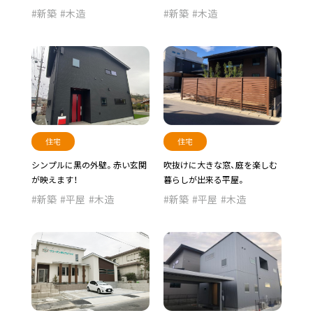
新築
木造
新築
木造
住宅
住宅
シンプルに黒の外壁。赤い玄関
吹抜けに大きな窓、庭を楽しむ
が映えます！
暮らしが出来る平屋。
新築
平屋
木造
新築
平屋
木造