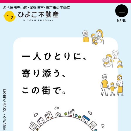
名古屋市守山区・尾張旭市・瀬戸市の不動産
MENU
トピックス
ひよこ不動産について
MORIYAMAKU / OWARIASAHISHI / SETOSHI
建設事例
事業案内
売買
賃貸・管理
建設