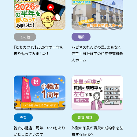
その他
建設
【とちカツTV】2026年の半年を
ハピネスれんげの里、まもなく
振り返ってみました！
完工｜当社施工の住宅型有料老
人ホーム
売買
賃貸·管理
祝☆小幡店１周年 いつもあり
外壁の印象が賃貸の成約率を左
がとうございます
右する時代へ