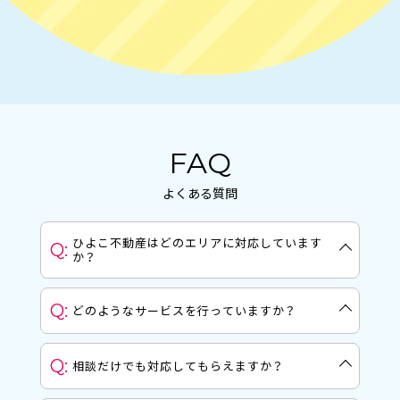
FAQ
よくある質問
ひよこ不動産はどのエリアに対応しています
Q:
か？
A:
名古屋市守山区・尾張旭市・瀬戸市を中心とし
Q:
どのようなサービスを行っていますか？
た地域密着型の不動産会社です。地元を知り尽
くしたスタッフがエリアの特性を活かしてご
A:
不動産の売買、賃貸・管理、建設、マンスリー、
提案します。
Q:
相談だけでも対応してもらえますか？
相続、空き地管理まで、不動産に関するあらゆ
るニーズにワンストップで対応しています。