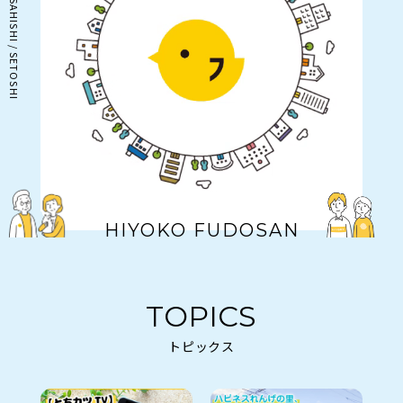
マンスリー
相続
空き地管理
会社情報
SDGsの取り組み
採用情報
来店予約
お問い合わせ
よくある質問
プライバシーポリシー
HIYOKO FUDOSAN
TOPICS
トピックス