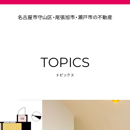
名古屋市守山区・尾張旭市・瀬戸市の不動産
TOPICS
トピックス
設事例
事業案内
会社情報
SDGsの取り
売買
賃貸・管理
建設
マンスリー
相続
空き地管理