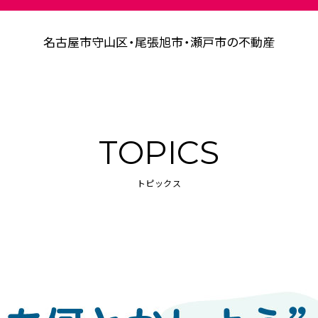
名古屋市守山区・尾張旭市・瀬戸市の不動産
TOPICS
トピックス
設事例
事業案内
会社情報
SDGsの取り
売買
賃貸・管理
建設
マンスリー
相続
空き地管理