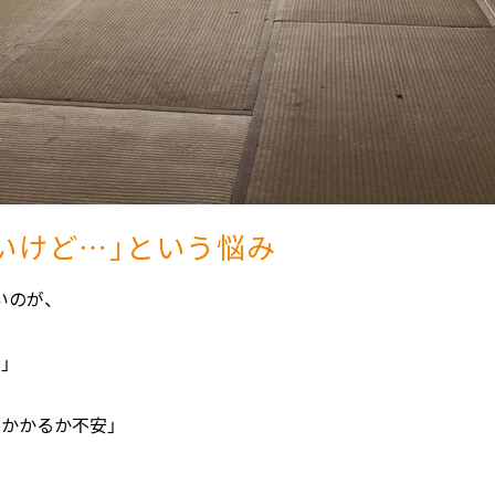
いけど…」という悩み
いのが、
」
かかるか不安」